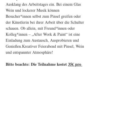
Ausklang des Arbeitstages ein. Bei einem Glas 
Wein und lockerer Musik können 
Besucher*innen selbst zum Pinsel greifen oder 
der Künstlerin bei ihrer Arbeit über die Schulter 
schauen. Ob allein, mit Freund
*
innen oder 
Kolleg*innen – „After Work & Paint“ ist eine 
Einladung zum Austausch, Ausprobieren und 
Genießen.Kreativer Feierabend mit Pinsel, Wein 
und entspannter Atmosphäre!
Bitte beachte: Die Teilnahme kostet 
35€ pro 
Person
. Eine Teilnahmeanfrage zur 
Veranstaltung setzt keine direkte Abbuchung 
und entspricht keine Garantie zur 
Teilnahme. 
Diese Veranstaltung teilen