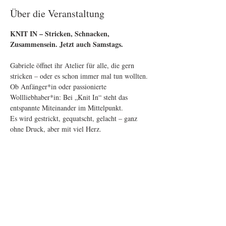
Über die Veranstaltung
KNIT IN – Stricken, Schnacken, 
Zusammensein. Jetzt auch Samstags.
Gabriele öffnet ihr Atelier für alle, die gern 
stricken – oder es schon immer mal tun wollten. 
Ob Anfänger*in oder passionierte 
Wollliebhaber*in: Bei „Knit In“ steht das 
entspannte Miteinander im Mittelpunkt.
Es wird gestrickt, gequatscht, gelacht – ganz 
ohne Druck, aber mit viel Herz.
Bitte bringt eure Verpflegung selbst mit. 
Getränke können vor Ort erworben werden.
Eure Wolle, Nadeln und gute Laune nicht 
vergessen!