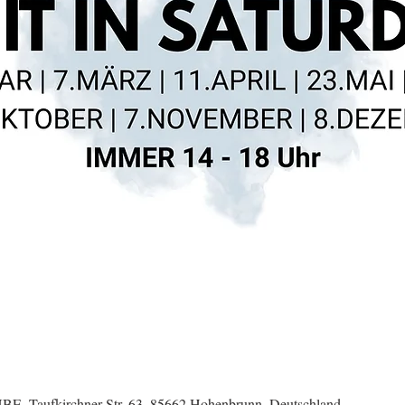
aufkirchner Str. 63, 85662 Hohenbrunn, Deutschland