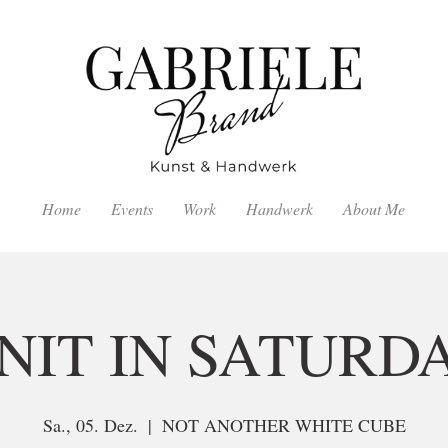
Home
Events
Work
Handwerk
About Me
NIT IN SATURD
Sa., 05. Dez.
  |  
NOT ANOTHER WHITE CUBE