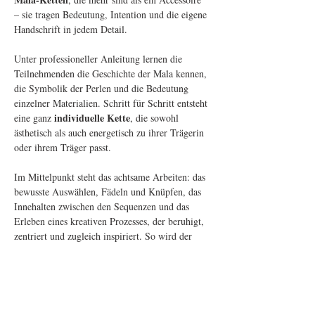
– sie tragen Bedeutung, Intention und die eigene 
Handschrift in jedem Detail.
Unter professioneller Anleitung lernen die 
Teilnehmenden die Geschichte der Mala kennen, 
die Symbolik der Perlen und die Bedeutung 
einzelner Materialien. Schritt für Schritt entsteht 
individuelle Kette
eine ganz 
, die sowohl 
ästhetisch als auch energetisch zu ihrer Trägerin 
oder ihrem Träger passt.
Im Mittelpunkt steht das achtsame Arbeiten: das 
bewusste Auswählen, Fädeln und Knüpfen, das 
Innehalten zwischen den Sequenzen und das 
Erleben eines kreativen Prozesses, der beruhigt, 
zentriert und zugleich inspiriert. So wird der 
Workshop zu einer kleinen Auszeit vom Alltag – 
getragen von Farben, Formen und einem Hauch 
von Ritual.
TEILNAHME GEBÜHR (inkl. Material): 