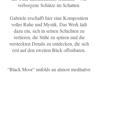
verborgene Schätze im Schatten.
Gabriele erschafft hier eine Komposition
voller Ruhe und Mystik. Das Werk lädt
dazu ein, sich in seinen Schichten zu
verlieren, die Stille zu spüren und die
versteckten Details zu entdecken, die sich
erst auf den zweiten Blick offenbaren.
“Black Moor” unfolds an almost meditative
atmosphere in which darkness and light
enter into a subtle dialog. The deep, earthy
tones create an almost endless expanse,
while fine golden accents seem to light up
from the depths - like hidden treasures in the
shadows.
Gabriele has created a composition full of
tranquillity and mysticism. The work invites
you to lose yourself in its layers, to feel the