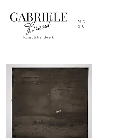
ME
NU