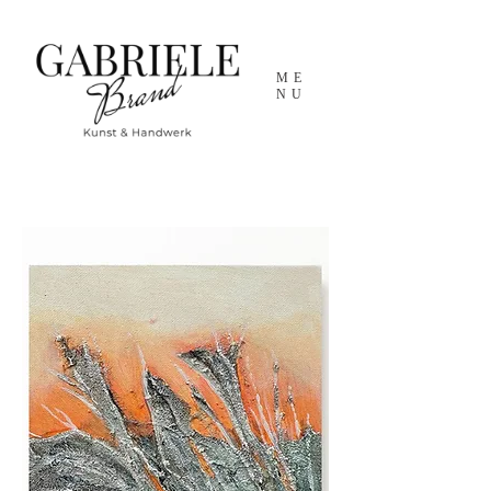
ME
NU