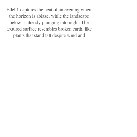
Eifel 1 captures the heat of an evening when
the horizon is ablaze, while the landscape
below is already plunging into night. The
textured surface resembles broken earth, like
plants that stand tall despite wind and
weather—rough, resilient, alive.
The strong orange tones in the background
are reminiscent of a moment just before
sunset, when the light bathes everything in a
warm glow and makes even the untamed
appear soft. In the foreground, the shapes
break like grasses or rocks that have been
marked by the forces of nature but do not
break. The texture is almost tangible: layer
upon layer, an echo of the landscape as
Gabriele perceives it — not realistic, but
atmospherically condensed.
Eifel 1 reveals an exciting contrast: above,
the tranquility of a glowing sky; below, the
raw, unpolished interplay of the elements. It